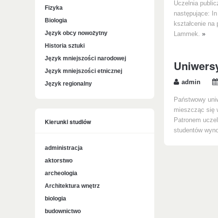
Uczelnia public
Fizyka
następujące: In
Biologia
kształcenie na 
Język obcy nowożytny
Lammek.
»
Historia sztuki
Język mniejszości narodowej
Uniwersy
Język mniejszości etnicznej
admin
Język regionalny
Państwowy uniw
mieszcząc się w
Patronem uczeln
Kierunki studiów
studentów wynos
administracja
aktorstwo
archeologia
Architektura wnętrz
biologia
budownictwo