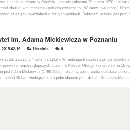
zna z siedzibą rektora w Gdańsku, została założona 20 marca 1970 r. Motto u
 mari via tua, w tłumaczeniu polskim oznacza to: „W morzu twa droga”. Uczel
ponad dziesięciu wydziałach o różnych profilach. Rektorem uczelni jest prof. 
tet im. Adama Mickiewicza w Poznaniu
2015-02-16
Uczelnia
0
ersytet, założony 4 kwietnia 1919 r. W rankingach uczelni zajmuje wysoką p
 pierwszej trójce najlepszych uczelni w Polsce. Oferuje kształcenie na 15 w
i jest Adam Mickiewicz (1798-1855) – wybitny polski poeta i działacz polityc
i ponad 40 tys. Funkcję rektora pełni obecnie prof. dr hab. Bronisław Marcin