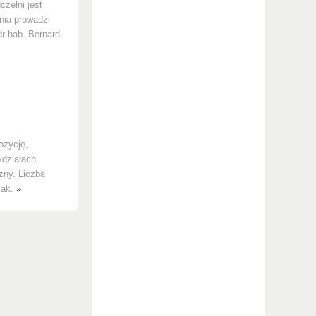
czelni jest
nia prowadzi
dr hab. Bernard
ozycję,
ydziałach.
zny. Liczba
iak.
»