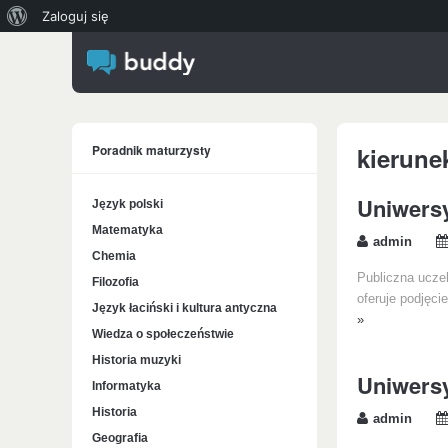
O
Zaloguj się
WordPressie
Poradnik maturzysty
kierune
Uniwersy
Język polski
Matematyka
admin
Chemia
Publiczna uczel
Filozofia
oferuje podjęci
Język łaciński i kultura antyczna
»
Wiedza o społeczeństwie
Historia muzyki
Uniwersy
Informatyka
Historia
admin
Geografia