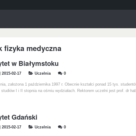
k fizyka medyczna
tet w Białymstoku
2015-02-17
Uczelnia
0
nia, założona 1 października 1997 r. Obecnie kształci ponad 15 tys. studentó
e studiów I i II stopnia na ośmiu wydziałach. Rektorem uczelni jest prof. dr ha
tet Gdański
2015-02-17
Uczelnia
0