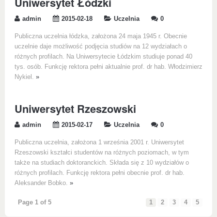
Uniwersytet Łódzki
admin
2015-02-18
Uczelnia
0
Publiczna uczelnia łódzka, założona 24 maja 1945 r. Obecnie
uczelnie daje możliwość podjęcia studiów na 12 wydziałach o
różnych profilach. Na Uniwersytecie Łódzkim studiuje ponad 40
tys. osób. Funkcję rektora pełni aktualnie prof. dr hab. Włodzimierz
Nykiel.
»
Uniwersytet Rzeszowski
admin
2015-02-17
Uczelnia
0
Publiczna uczelnia, założona 1 września 2001 r. Uniwersytet
Rzeszowski kształci studentów na różnych poziomach, w tym
także na studiach doktoranckich. Składa się z 10 wydziałów o
różnych profilach. Funkcję rektora pełni obecnie prof. dr hab.
Aleksander Bobko.
»
Page 1 of 5
1
2
3
4
5