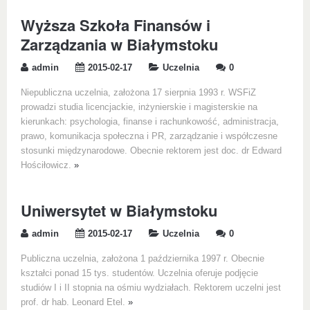
Wyższa Szkoła Finansów i
Zarządzania w Białymstoku
admin
2015-02-17
Uczelnia
0
Niepubliczna uczelnia, założona 17 sierpnia 1993 r. WSFiZ
prowadzi studia licencjackie, inżynierskie i magisterskie na
kierunkach: psychologia, finanse i rachunkowość, administracja,
prawo, komunikacja społeczna i PR, zarządzanie i współczesne
stosunki międzynarodowe. Obecnie rektorem jest doc. dr Edward
Hościłowicz.
»
Uniwersytet w Białymstoku
admin
2015-02-17
Uczelnia
0
Publiczna uczelnia, założona 1 października 1997 r. Obecnie
kształci ponad 15 tys. studentów. Uczelnia oferuje podjęcie
studiów I i II stopnia na ośmiu wydziałach. Rektorem uczelni jest
prof. dr hab. Leonard Etel.
»