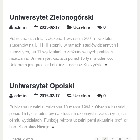
Uniwersytet Zielonogórski
admin
2015-02-17
Uczelnia
0
Publiczna uczelnia, założona 1 września 2001 r. Kształci
studentów na I, II i III stopniu w ramach studiów dziennych i
zaocznych, na 11 wydziałach o zróżnicowanych profilach
nauczania. Uniwersytet kształci ponad 15 tys. studentów.
Rektorem jest prof. dr hab. inż. Tadeusz Kuczyński.
»
Uniwersytet Opolski
admin
2015-02-17
Uczelnia
0
Publiczna uczelnia, założona 10 marca 1994 r. Obecnie kształci
ponad 15 tys. studentów na studiach dziennych i zaocznych, na
ośmiu wydziałach. Funkcję rektora uczelni pełni aktualnie prof. dr
hab. Stanisław Nicieja.
»
Page 2 of 5
1
2
3
4
5