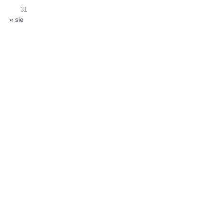
31
« sie