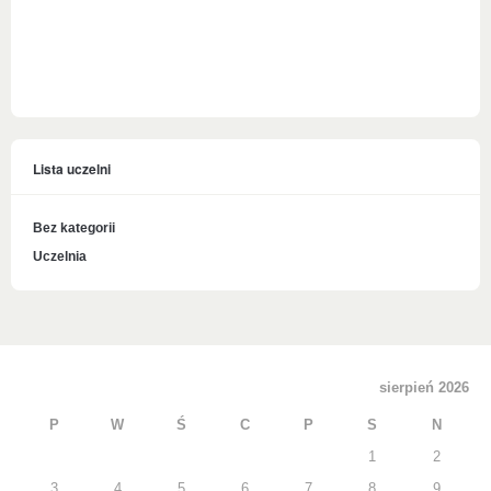
Lista uczelni
Bez kategorii
Uczelnia
sierpień 2026
P
W
Ś
C
P
S
N
1
2
3
4
5
6
7
8
9