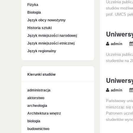
Uczelnia publi
Fizyka
studiów możliwe
Biologia
prof. UMCS pełn
Język obcy nowożytny
Historia sztuki
Uniwers
Język mniejszości narodowej
Język mniejszości etnicznej
admin
Język regionalny
Uczelnia public
studentów na 20
Kierunki studiów
Uniwersy
administracja
admin
aktorstwo
Państwowy uniw
archeologia
mieszcząc się w
Architektura wnętrz
Patronem uczeln
studentów wynos
biologia
budownictwo