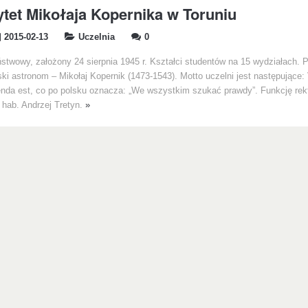
tet Mikołaja Kopernika w Toruniu
2015-02-13
Uczelnia
0
stwowy, założony 24 sierpnia 1945 r. Kształci studentów na 15 wydziałach. 
lski astronom – Mikołaj Kopernik (1473-1543). Motto uczelni jest następujące: 
nda est, co po polsku oznacza: „We wszystkim szukać prawdy”. Funkcję rekt
r hab. Andrzej Tretyn.
»