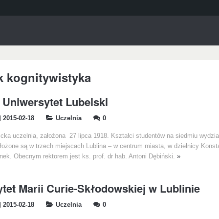
k kognitywistyka
i Uniwersytet Lubelski
2015-02-18
Uczelnia
0
icka uczelnia, założona 27 lipca 1918. Kształci studentów na siedmiu wydzi
ołożone są w trzech miejscach Lublina – w centrum miasta, w dzielnicy Kons
nek. Obecnym rektorem jest ks. prof. dr hab. Antoni Dębiński.
»
tet Marii Curie-Skłodowskiej w Lublinie
2015-02-18
Uczelnia
0