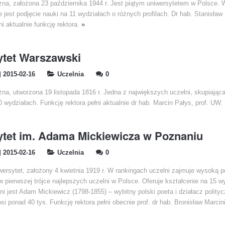
czna, założona 23 października 1944 r. Jest piątym uniwersytetem w Polsce.
 jest podjęcie nauki na 11 wydziałach o różnych profilach. Dr hab. Stanisław
i aktualnie funkcję rektora.
»
ytet Warszawski
2015-02-16
Uczelnia
0
zna, utworzona 19 listopada 1816 r. Jedna z największych uczelni, skupiając
 wydziałach. Funkcję rektora pełni aktualnie dr hab. Marcin Pałys, prof. UW.
tet im. Adama Mickiewicza w Poznaniu
2015-02-16
Uczelnia
0
ersytet, założony 4 kwietnia 1919 r. W rankingach uczelni zajmuje wysoką p
 pierwszej trójce najlepszych uczelni w Polsce. Oferuje kształcenie na 15 w
i jest Adam Mickiewicz (1798-1855) – wybitny polski poeta i działacz polityc
i ponad 40 tys. Funkcję rektora pełni obecnie prof. dr hab. Bronisław Marcin