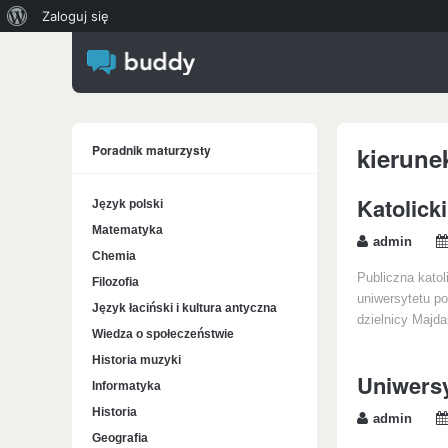
O
Zaloguj się
WordPressie
Poradnik maturzysty
kierune
Katolick
Język polski
Matematyka
admin
Chemia
Publiczna katol
Filozofia
uniwersytetu p
Język łaciński i kultura antyczna
dzielnicy Majda
Wiedza o społeczeństwie
Historia muzyki
Uniwersy
Informatyka
Historia
admin
Geografia