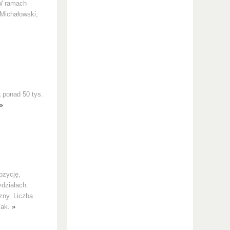
 W ramach
 Michałowski,
a ponad 50 tys.
»
ozycję,
ydziałach.
zny. Liczba
iak.
»