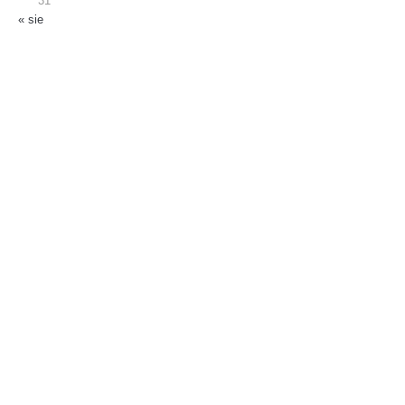
31
« sie